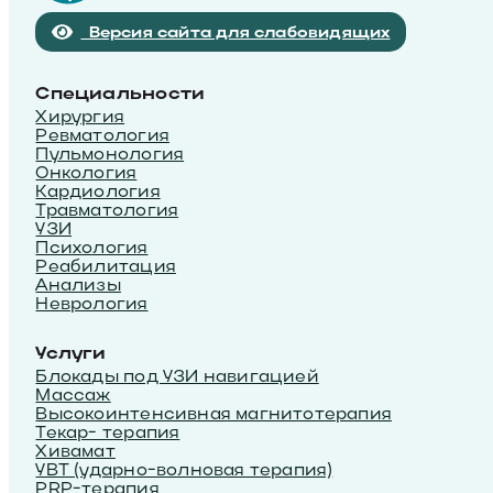
Версия сайта для слабовидящих
Специальности
Хирургия
Ревматология
Пульмонология
Онкология
Кардиология
Травматология
УЗИ
Психология
Реабилитация
Анализы
Неврология
Услуги
Блокады под УЗИ навигацией
Массаж
Высокоинтенсивная магнитотерапия
Текар- терапия
Хивамат
УВТ (ударно-волновая терапия)
PRP-терапия