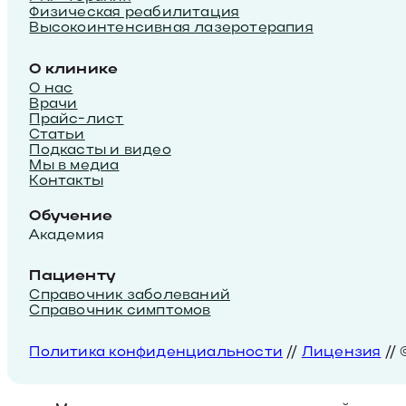
Физическая реабилитация
Высокоинтенсивная лазеротерапия
О клинике
О нас
Врачи
Прайс-лист
Статьи
Подкасты и видео
Мы в медиа
Контакты
Обучение
Академия
Пациенту
Справочник заболеваний
Справочник симптомов
Политика конфиденциальности
//
Лицензия
//