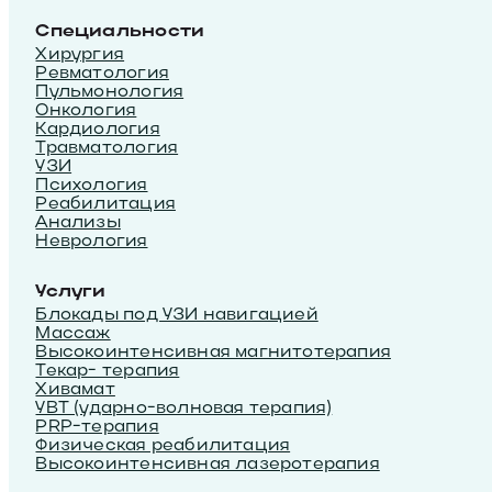
Специальности
Хирургия
Ревматология
Пульмонология
Онкология
Кардиология
Травматология
УЗИ
Психология
Реабилитация
Анализы
Неврология
Услуги
Блокады под УЗИ навигацией
Массаж
Высокоинтенсивная магнитотерапия
Текар- терапия
Хивамат
УВТ (ударно-волновая терапия)
PRP-терапия
Физическая реабилитация
Высокоинтенсивная лазеротерапия