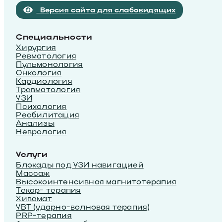
Версия сайта для слабовидящих
Специальности
Хирургия
Ревматология
Пульмонология
Онкология
Кардиология
Травматология
УЗИ
Психология
Реабилитация
Анализы
Неврология
Услуги
Блокады под УЗИ навигацией
Массаж
Высокоинтенсивная магнитотерапия
Текар- терапия
Хивамат
УВТ (ударно-волновая терапия)
PRP-терапия