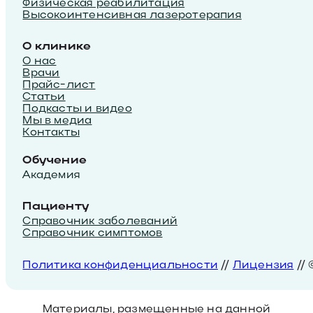
Физическая реабилитация
Высокоинтенсивная лазеротерапия
О клинике
О нас
Врачи
Прайс-лист
Статьи
Подкасты и видео
Мы в медиа
Контакты
Обучение
Академия
Пациенту
Справочник заболеваний
Справочник симптомов
Политика конфиденциальности
//
Лицензия
//
Материалы, размещенные на данной