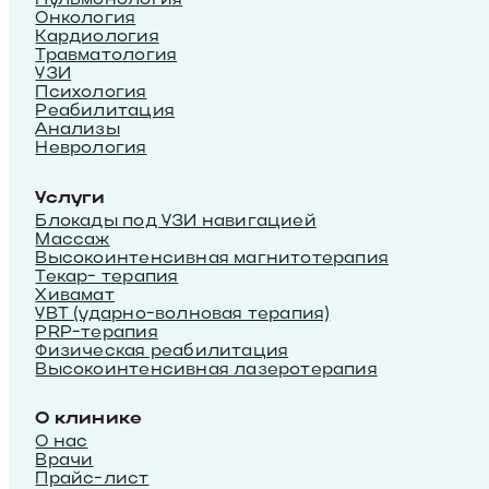
Онкология
Кардиология
Травматология
УЗИ
Психология
Реабилитация
Анализы
Неврология
Услуги
Блокады под УЗИ навигацией
Массаж
Высокоинтенсивная магнитотерапия
Текар- терапия
Хивамат
УВТ (ударно-волновая терапия)
PRP-терапия
Физическая реабилитация
Высокоинтенсивная лазеротерапия
О клинике
О нас
Врачи
Прайс-лист