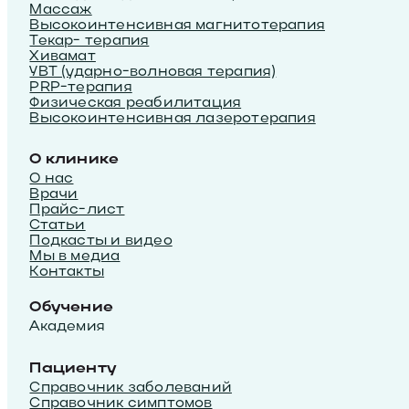
Массаж
Высокоинтенсивная магнитотерапия
Текар- терапия
Хивамат
УВТ (ударно-волновая терапия)
PRP-терапия
Физическая реабилитация
Высокоинтенсивная лазеротерапия
О клинике
О нас
Врачи
Прайс-лист
Статьи
Подкасты и видео
Мы в медиа
Контакты
Обучение
Академия
Пациенту
Справочник заболеваний
Справочник симптомов