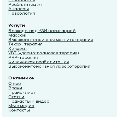
Реабилитация
Анализы
Неврология
Услуги
Блокады под УЗИ навигацией
Массаж
Высокоинтенсивная магнитотерапия
Текар- терапия
Хивамат
УВТ (ударно-волновая терапия)
PRP-терапия
Физическая реабилитация
Высокоинтенсивная лазеротерапия
О клинике
О нас
Врачи
Прайс-лист
Статьи
Подкасты и видео
Мы в медиа
Контакты