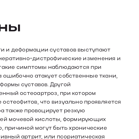
ины
и и деформации суставов выступают
неративно-дистрофические изменения и
 такие симптомы наблюдаются при
а ошибочно атакует собственные ткани,
формы суставов. Другой
нный остеоартроз, при котором
 остеофитов, что визуально проявляется
ра также провоцирует резкую
лей мочевой кислоты, формирующих
о, причиной могут быть хронические
вный артрит, или псориатическая