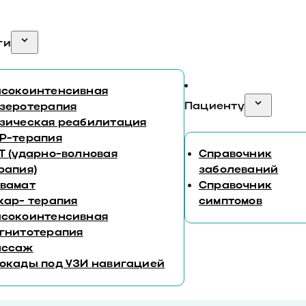
ги
сокоинтенсивная
Пациенту
зеротерапия
зическая реабилитация
P-терапия
Т (ударно-волновая
Справочник
рапия)
заболеваний
вамат
Справочник
кар- терапия
симптомов
сокоинтенсивная
гнитотерапия
ассаж
окады под УЗИ навигацией