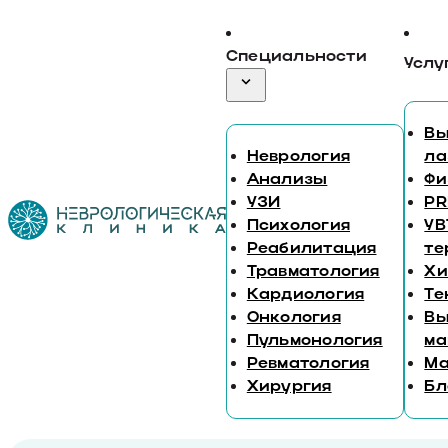
Специальности
Услу
Вы
Неврология
ла
Анализы
Фи
УЗИ
PR
Психология
УВ
Реабилитация
те
Травматология
Хи
Кардиология
Те
Онкология
Вы
Пульмонология
ма
Ревматология
М
Хирургия
Бл