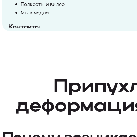
Подкасты и видео
Мы в медиа
Контакты
Припухл
деформация
Почему возникае