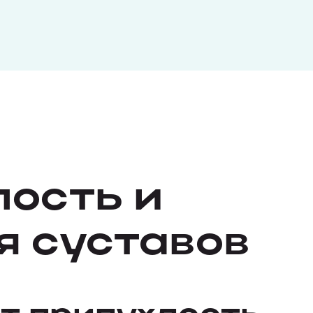
ость и
 суставов
т припухлость