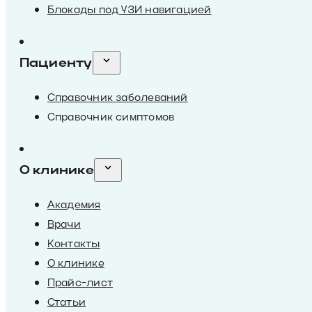
Блокады под УЗИ навигацией
Пациенту
Справочник заболеваний
Справочник симптомов
О клинике
Академия
Врачи
Контакты
О клинике
Прайс-лист
Статьи