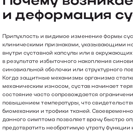
и деформация су
Припухлость и видимое изменение формы су
клиническими признаками, указывающими на
внутри суставной капсулы или в окружающих 
в результате избыточного накопления синов
синовиальной оболочки или структурного по
Когда защитные механизмы организма сталк
механическим износом, сустав начинает тер
состояние часто сопровождается ограничен
повышением температуры, что свидетельств
биомеханики и трофики тканей. Своевременн
данного симптома позволяет врачу быстро о
предотвратить необратимую утрату функции к